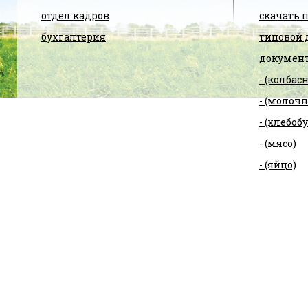
отдел кадров
скачать 
бухгалтерия
типовой 
документ
- (колбас
- (молоч
- (хлебо
- (мясо)
- (яйцо)