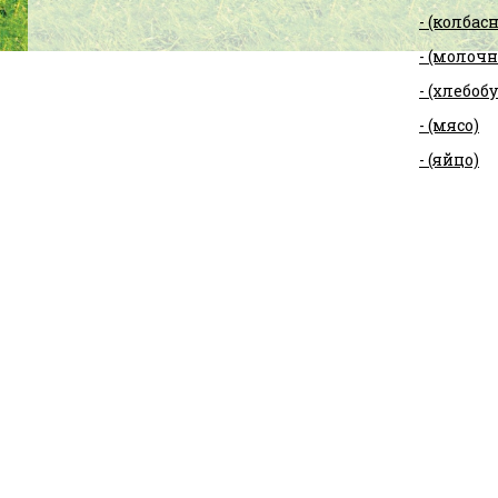
- (колбас
- (молоч
- (хлебо
- (мясо)
- (яйцо)