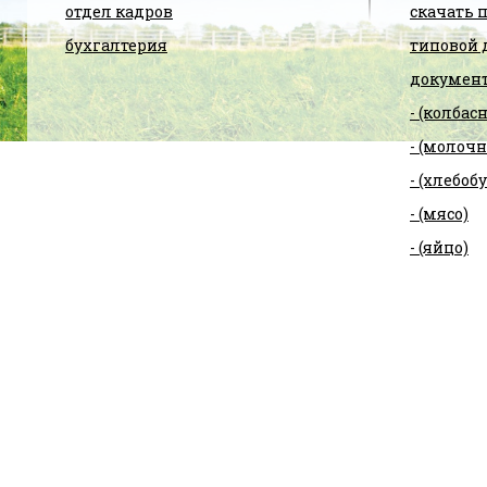
отдел кадров
скачать 
бухгалтерия
типовой 
документ
- (колбас
- (молоч
- (хлебо
- (мясо)
- (яйцо)